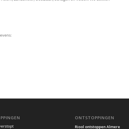
gevens:
PPINGEN
ONTSTOPPINGEN
verstopt
Riool ontstoppen Almere