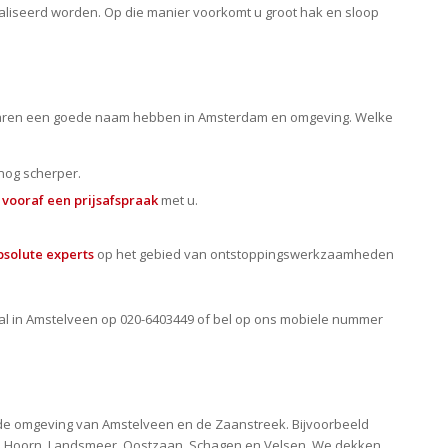
aliseerd worden. Op die manier voorkomt u groot hak en sloop
l jaren een goede naam hebben in Amsterdam en omgeving. Welke
 nog scherper.
n
vooraf een prijsafspraak
met u.
bsolute experts
op het gebied van ontstoppingswerkzaamheden
liaal in Amstelveen op 020-6403449 of bel op ons mobiele nummer
 de omgeving van Amstelveen en de Zaanstreek. Bijvoorbeeld
, Hoorn, Landsmeer, Oostzaan, Schagen en Velsen. We dekken