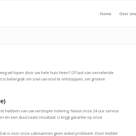
Home
Over on
 weg wil lopen door uw hele huis heen? Of last van vervelende
et is belangrijk om snel uw riool te ontstoppen, om grotere
e)
t te hebben van uw verstopte riolering. Naast onze 24 uur service
en én een duurzaam resultaat. U krijgt garantie op onze
 is? Dat is voor onze vakmannen geen enkel probleem. Door middel