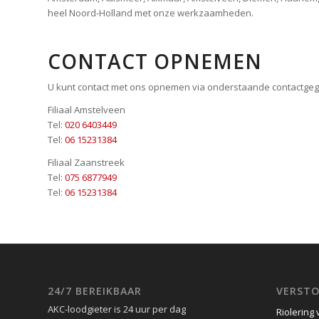
heel Noord-Holland met onze werkzaamheden.
CONTACT OPNEMEN
U kunt contact met ons opnemen via onderstaande contactge
Filiaal Amstelveen
Tel:
020 6403449
Tel:
06 15231384
Filiaal Zaanstreek
Tel:
075 6877949
Tel:
06 15231384
24/7 BEREIKBAAR
VERSTO
AKC-loodgieter is 24 uur per dag
Riolering 