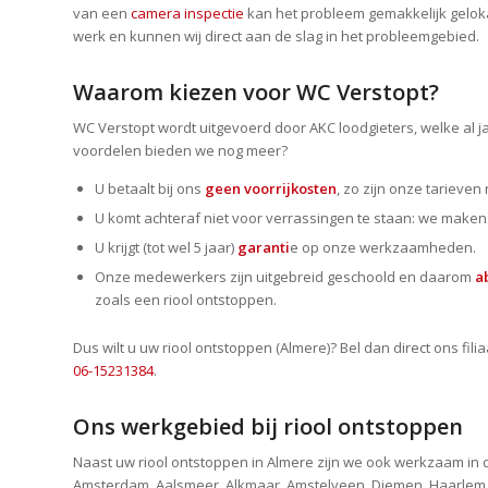
van een
camera inspectie
kan het probleem gemakkelijk gelok
werk en kunnen wij direct aan de slag in het probleemgebied.
Waarom kiezen voor WC Verstopt?
WC Verstopt wordt uitgevoerd door AKC loodgieters, welke a
voordelen bieden we nog meer?
U betaalt bij ons
geen voorrijkosten
, zo zijn onze tarieven
U komt achteraf niet voor verrassingen te staan: we make
U krijgt (tot wel 5 jaar)
garanti
e op onze werkzaamheden.
Onze medewerkers zijn uitgebreid geschoold en daarom
a
zoals een riool ontstoppen.
Dus wilt u uw riool ontstoppen (Almere)? Bel dan direct ons fi
06-15231384
.
Ons werkgebied bij riool ontstoppen
Naast uw riool ontstoppen in Almere zijn we ook werkzaam in
Amsterdam, Aalsmeer, Alkmaar, Amstelveen, Diemen, Haarlem