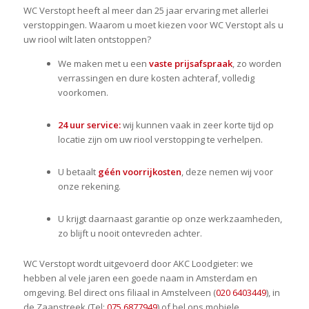
WC Verstopt heeft al meer dan 25 jaar ervaring met allerlei
verstoppingen. Waarom u moet kiezen voor WC Verstopt als u
uw riool wilt laten ontstoppen?
We maken met u een
vaste prijsafspraak
, zo worden
verrassingen en dure kosten achteraf, volledig
voorkomen.
24 uur service:
wij kunnen vaak in zeer korte tijd op
locatie zijn om uw riool verstopping te verhelpen.
U betaalt
géén voorrijkosten
, deze nemen wij voor
onze rekening.
U krijgt daarnaast garantie op onze werkzaamheden,
zo blijft u nooit ontevreden achter.
WC Verstopt wordt uitgevoerd door AKC Loodgieter: we
hebben al vele jaren een goede naam in Amsterdam en
omgeving. Bel direct ons filiaal in Amstelveen (
020 6403449
), in
de Zaanstreek (Tel:
075 6877949
) of bel ons mobiele