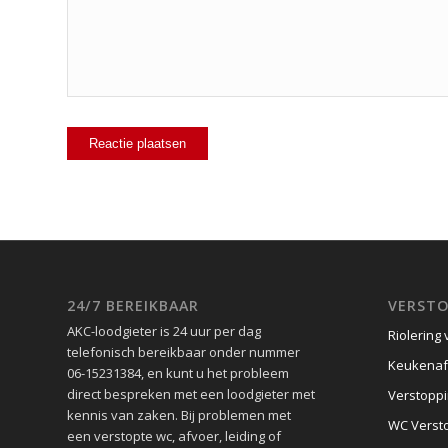
24/7 BEREIKBAAR
VERSTO
AKC-loodgieter is 24 uur per dag
Riolering 
telefonisch bereikbaar onder nummer
Keukenaf
06-15231384, en kunt u het probleem
direct bespreken met een loodgieter met
Verstoppi
kennis van zaken. Bij problemen met
WC Verst
een verstopte wc, afvoer, leiding of