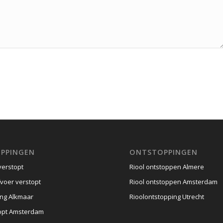
PPINGEN
ONTSTOPPINGEN
verstopt
Riool ontstoppen Almere
voer verstopt
Riool ontstoppen Amsterdam
ng Alkmaar
Rioolontstopping Utrecht
opt Amsterdam