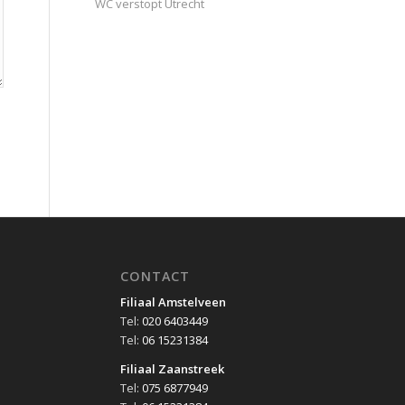
WC verstopt Utrecht
CONTACT
Filiaal Amstelveen
Tel:
020 6403449
Tel:
06 15231384
Filiaal Zaanstreek
Tel:
075 6877949