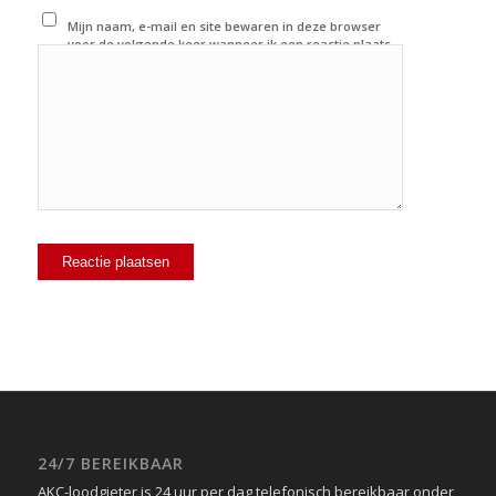
Mijn naam, e-mail en site bewaren in deze browser
voor de volgende keer wanneer ik een reactie plaats.
24/7 BEREIKBAAR
AKC-loodgieter is 24 uur per dag telefonisch bereikbaar onder